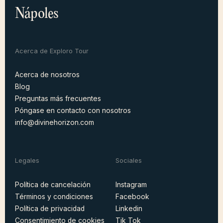
Nápoles
Acerca de Exploro Tour
Acerca de nosotros
Blog
Acerca de nosotros
Preguntas más frecuentes
Blog
Póngase en contacto con nosotros
PREGUNTAS MÁS
FRECUENTES
info@divinehorizon.com
Póngase en contacto con nosotros
info@explorotours.com
Legales
Sociales
Divine Horizon Team
Normalmente responde en 15 minutos
Política de cancelación
Instagram
Términos y condiciones
Facebook
Política de cancelación
Instagram
Política de privacidad
Linkedin
Términos y condiciones
Facebook
Consentimiento de cookies
Tik Tok