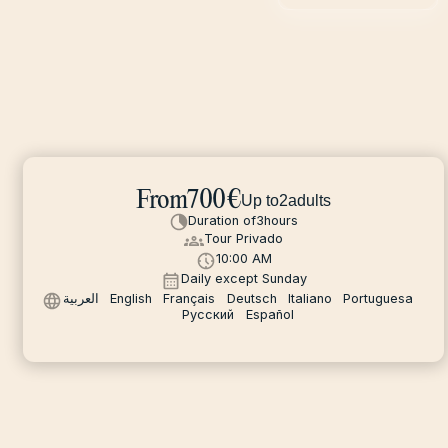
From
700
€
Up to
2
adults
Duration of
3
hours
Tour Privado
10:00 AM
Daily except Sunday
العربية
English
Français
Deutsch
Italiano
Portuguesa
Русский
Español