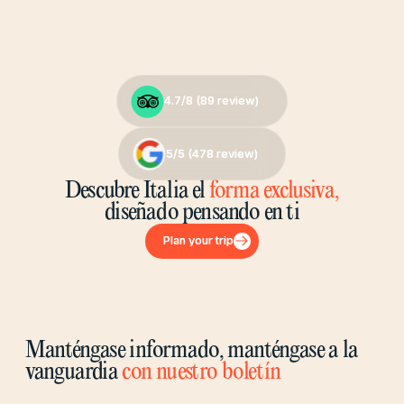
4.7/8 (
4.7/8 (
89
89
review)
review)
5/5 (
5/5 (
478
478
review)
review)
Descubre Italia el
forma exclusiva,
diseñado pensando en ti
Plan your trip
Plan your trip
Manténgase informado, manténgase a la
vanguardia
con nuestro boletín