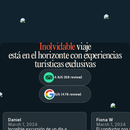
Inolvidable
viaje
está en el horizonte con experiencias
turísticas exclusivas
4.8/5 (
4.8/5 (
89
89
review)
review)
5/5 (
5/5 (
478
478
review)
review)
Daniel
Fiona W
March 1, 2024
March 1, 2024
Increíble excursión de un día a
El conductor nos