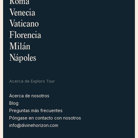
Roma
Venecia
Vaticano
Florencia
Milán
Nápoles
Acerca de Exploro Tour
Acerca de nosotros
Blog
Acerca de nosotros
Preguntas más frecuentes
Blog
Póngase en contacto con nosotros
PREGUNTAS MÁS
FRECUENTES
info@divinehorizon.com
Póngase en contacto con nosotros
info@explorotours.com