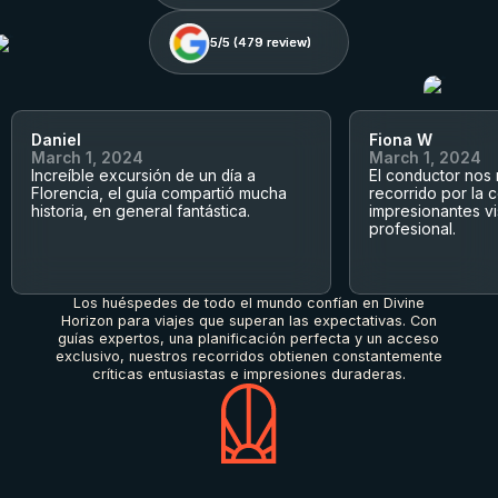
5/5 (
5/5 (
479
479
review)
review)
Daniel
Fiona W
March 1, 2024
March 1, 2024
Increíble excursión de un día a
El conductor nos
Florencia, el guía compartió mucha
recorrido por la 
historia, en general fantástica.
impresionantes vi
profesional.
Los huéspedes de todo el mundo confían en Divine
Horizon para viajes que superan las expectativas. Con
guías expertos, una planificación perfecta y un acceso
exclusivo, nuestros recorridos obtienen constantemente
críticas entusiastas e impresiones duraderas.