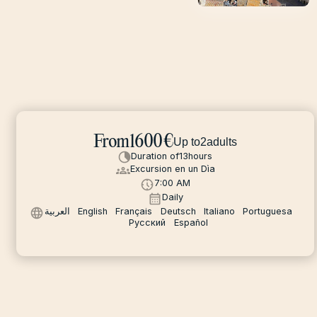
From
1600
€
Up to
2
adults
Duration of
13
hours
Excursion en un Dìa
7:00 AM
Daily
العربية
English
Français
Deutsch
Italiano
Portuguesa
Русский
Español