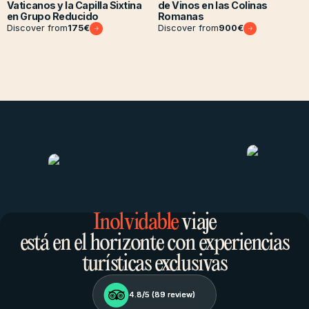
Vaticanos y la Capilla Sixtina
de Vinos en las Colinas
en Grupo Reducido
Romanas
Discover from
175
€
Discover from
900
€
Inolvidable
viaje
está en el horizonte con experiencias
turísticas exclusivas
4.8/5 (
4.8/5 (
89
89
review)
review)