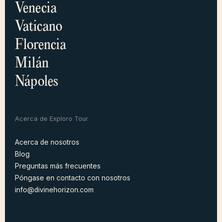
Venecia
Vaticano
Florencia
Milán
Nápoles
Acerca de Exploro Tour
Acerca de nosotros
Blog
Acerca de nosotros
Preguntas más frecuentes
Blog
Póngase en contacto con nosotros
PREGUNTAS MÁS
FRECUENTES
info@divinehorizon.com
Póngase en contacto con nosotros
info@explorotours.com