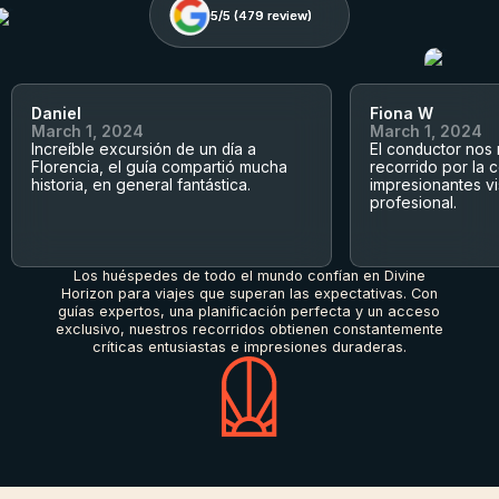
5/5 (
5/5 (
479
479
review)
review)
Daniel
Fiona W
March 1, 2024
March 1, 2024
Increíble excursión de un día a
El conductor nos
Florencia, el guía compartió mucha
recorrido por la 
historia, en general fantástica.
impresionantes vi
profesional.
Los huéspedes de todo el mundo confían en Divine
Horizon para viajes que superan las expectativas. Con
guías expertos, una planificación perfecta y un acceso
exclusivo, nuestros recorridos obtienen constantemente
críticas entusiastas e impresiones duraderas.