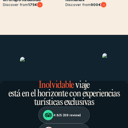
Discover from
175
€
Discover from
900
€
Inolvidable
viaje
está en el horizonte con experiencias
turísticas exclusivas
4.8/5 (
4.8/5 (
89
89
review)
review)