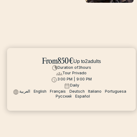
From
850
€
Up to
2
adults
Duration of
3
hours
Tour Privado
3:00 PM | 9:00 PM
Daily
العربية
English
Français
Deutsch
Italiano
Portuguesa
Русский
Español