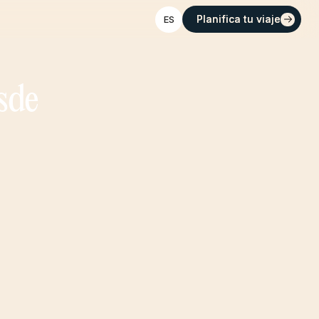
Planifica tu viaje
Planifica tu viaje
ES
sde