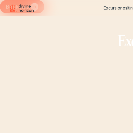
Book now
Excursiones
Iti
Excursiones
Iti
Ex