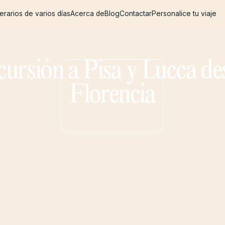
nerarios de varios días
Acerca de
Blog
Contactar
Personalice tu viaje
nerarios de varios días
Acerca de
Blog
Contactar
Personalice tu viaje
cursión a Pisa y Lucca de
Florencia